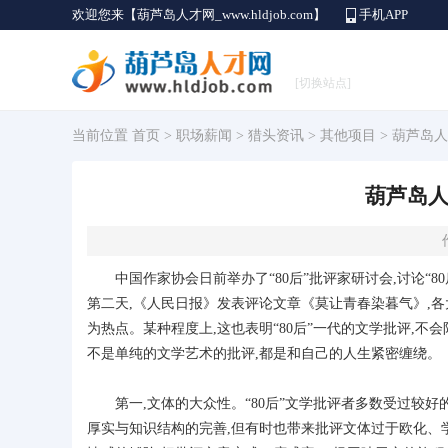
欢迎您来【葫芦岛人才网_www.hldjob.com】
手机APP
[切换站点]
当前位置
首页
>
职场薪闻
>
猎头资讯
>
其他项目
> 葫芦岛
葫芦岛人
中国作家协会日前举办了“80后”批评家研讨会,讨论“8
第二天,《人民日报》发表评论文章《莫让青春染暮气》,各大
为热点。某种程度上,这也表明“80后”一代的文学批评,不
不是单纯的文学艺术的批评,都是和自己的人生紧密缠绕。
第一,文体的大众性。“80后”文学批评者多数受过较好
厚实与知识结构的完善,但有时也带来批评文体过于欧化、