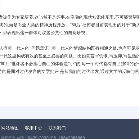
。
者被作为专家培养,这当然不是坏事,在浩瀚的现代知识体系里,不可能奢望
的,而是向全人类的精神历程开放。“80后”批评者目前表现出的对于“新人
评,都表现出这一群体对议题公共性的自觉珍视。
有每一代人的“问题意识”,每一代人的情感结构既有相通之处,也有可见
一代这里构成有效的甚至是必要的问题。比如莫言写饥饿,写压抑,写生活
80后”批评者不必担心自己的体验是“小”的,每一个时代都有自己独特的价
待的是面对时代发言的文学批评,是从我们的时代出发,通过文学的反映与构
网站地图
客服中心
联系我们
版权所有 电话：