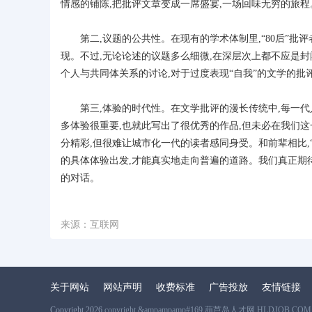
情感的铺陈,把批评文章变成一席盛宴,一场回味无穷的旅程
第二,议题的公共性。在现有的学术体制里,“80后”批评
现。不过,无论论述的议题多么细微,在深层次上都不应是封闭
个人与共同体关系的讨论,对于过度表现“自我”的文学的批
第三,体验的时代性。在文学批评的漫长传统中,每一代人
多体验很重要,也就此写出了很优秀的作品,但未必在我们这
分精彩,但很难让城市化一代的读者感同身受。和前辈相比,“
的具体体验出发,才能真实地走向普遍的道路。我们真正期
的对话。
来源：互联网
关于网站
网站声明
收费标准
广告投放
友情链接
Copyright 2026
copyright &ampampamp#169 葫芦岛人才网 HLDJOB.COM