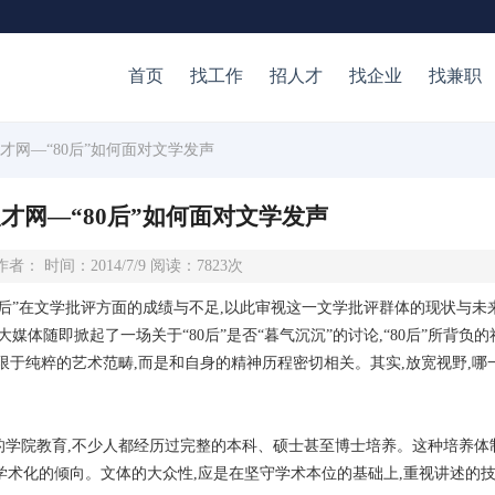
首页
找工作
招人才
找企业
找兼职
人才网—“80后”如何面对文学发声
才网—“80后”如何面对文学发声
作者： 时间：2014/7/9 阅读：7823次
0后”在文学批评方面的成绩与不足,以此审视这一文学批评群体的现状与未
媒体随即掀起了一场关于“80后”是否“暮气沉沉”的讨论,“80后”所背负
会限于纯粹的艺术范畴,而是和自身的精神历程密切相关。其实,放宽视野,哪
的学院教育,不少人都经历过完整的本科、硕士甚至博士培养。这种培养体
学术化的倾向。文体的大众性,应是在坚守学术本位的基础上,重视讲述的