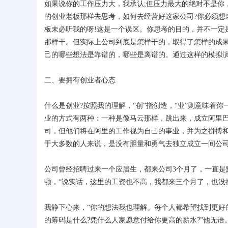
如果说你的工作压力大，我承认;但压力最大的绝对不是你
的创业老板那样去思考，如何去经营好这家公司?你必须想
板未必听我的呀!这是一个误区。你思考的目的，并不一定
那样干。但实际上公司到底是怎样干的，取得了怎样的成
己的哪些想法是靠谱的，哪些是离谱的。通过这样的模拟
二、要拥有创业者心态
什么是创业?按照我的理解，“创”指创造，“业”则意味
业的方式有两种：一种是像马云那样，跳出来，成立阿里巴
司，但他们将在阿里的工作视为自己的事业，并为之拼搏
于大多数的人来说，是没有胆量和勇气去独立成立一间公
公司曾经招聘过来一个应届生，都来公司3个月了，一直是
顿，“说实话，这里的工资也不高，我都来三个月了，也没
我静下心来，“你的想法我也理解。每个人都希望找到更好
的筹码是什么?凭什么人家愿意付给你更高的薪水?”他无语