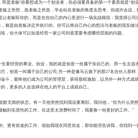
，而是老板!你要想成为一个创业者，你必须要具备的第一个素质就是“创
老板之所想，急老板之所急，学会站在老板的角度去思考。你或许会说，
是让老板听你的，而是在你自己的内心里进行一场实战模拟：我觉得公司
果，都是由老板决定并执行的。你可以将自己内心的想法与老板的现实做
演练，你大体可以知道经营一家公司到底需要考虑哪些层面的问题。
着你一生要经营的事业。创业，指的就是创造一份属于你自己的、用一生去追
巴，创造一间属于自己的公司;另一种是像马云旗下的那27名合伙人那样
和奋斗，最终他们成为公司的管理层，获得股权激励，以另外一种方式成
司的，更多的人会选择在他人的平台上成就自己。
默默无闻的状态。有一天他突然找到我说要离职。我问他，“你为什么突然
接触到实质性的工作。在这里太浪费时间了，我要换一份更好的工作。”
的、更有前途的工作。假如我现在同意你走，那你能否告诉我，你找到一
。