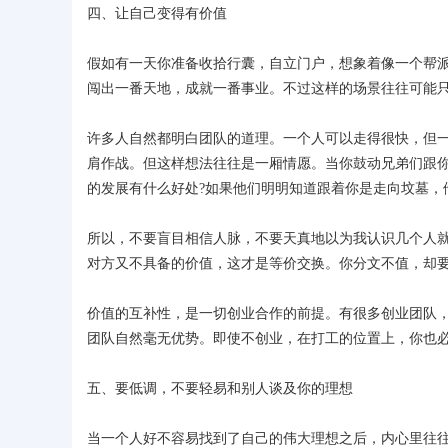
四、让自己变得有价值
假如有一天你准备收拾行囊，自立门户，想象着像一个帮派
闯出一番天地，成就一番事业。不过这样的场景往往可能
许多人自然都明白团队的道理。一个人可以走得很快，但
肩作战。但这样想法往往是一厢情愿。当你鼓动兄弟们跟你
的发展有什么好处?如果他们明明知道跟着你是走向坟墓，
所以，不要盲目相信人脉，不要天真地以为我认识几个人
对方又不具备的价值，这才是等价交换。你分文不值，却要
价值的互补性，是一切创业合作的前提。有很多创业团队
团队自然毫无优势。即使不创业，在打工的位置上，你也必
五、要低调，不要轻易和别人谈及你的理想
当一个人好不容易找到了自己的伟大理想之后，内心里往