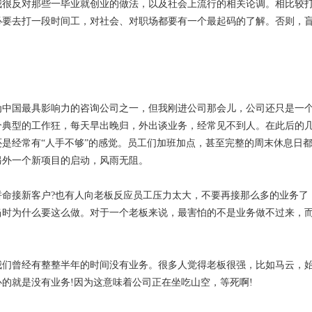
我很反对那些一毕业就创业的做法，以及社会上流行的相关论调。相比较
必要去打一段时间工，对社会、对职场都要有一个最起码的了解。否则，
中国最具影响力的咨询公司之一，但我刚进公司那会儿，公司还只是一个
个典型的工作狂，每天早出晚归，外出谈业务，经常见不到人。在此后的
是经常有“人手不够”的感觉。员工们加班加点，甚至完整的周末休息日
另外一个新项目的启动，风雨无阻。
命接新客户?也有人向老板反应员工压力太大，不要再接那么多的业务了
当时为什么要这么做。对于一个老板来说，最害怕的不是业务做不过来，
我们曾经有整整半年的时间没有业务。很多人觉得老板很强，比如马云，
的就是没有业务!因为这意味着公司正在坐吃山空，等死啊!