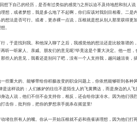
(回想下自己的经历，是否有过类似的感觉?)之所以迫不及待地想和别人
的理想，或者梦想，我是多么地了不起啊，你们应该对我刮目相看。二是
己的想法是否可行。或者，更赤裸一点说，压根就是想从别人那里获得更
理想。
可行，于是找到我。和他深入聊了之后，我感觉他的想法还是比较靠谱的
再听一听家人、亲戚、朋友们的意见呢?毕竟这是个重大决定。他一想，
，那些人的意见，我看还是别问了吧，没有一个人支持我，越问越沮丧，
他一些重大的、能够带给你积极改变的职业问题上，你依然能够听到各种
律是这样说的：人们嫉妒的往往不是陌生人的飞黄腾达，而是身边的人飞
和身边人说，他们不但不会支持你，相反，还会给你泼冷水。因为他们强
打击你，批判你，把你的梦想亲手扼杀在摇篮里!
行动堵住所有人的嘴。你从一开始压根就不必和燕雀谈理想，因为他们打