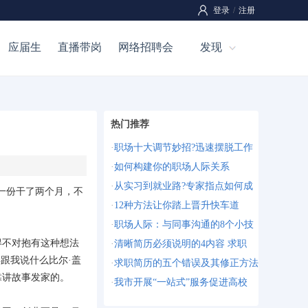
登录
/
注册
应届生
直播带岗
网络招聘会
发现
热门推荐
·
职场十大调节妙招?迅速摆脱工作
·
如何构建你的职场人际关系
·
从实习到就业路?专家指点如何成
一份干了两个月，不
·
12种方法让你踏上晋升快车道
·
职场人际：与同事沟通的8个小技
得不对抱有这种想法
·
清晰简历必须说明的4内容 求职
跟我说什么比尔·盖
·
求职简历的五个错误及其修正方法
靠讲故事发家的。
·
我市开展“一站式”服务促进高校