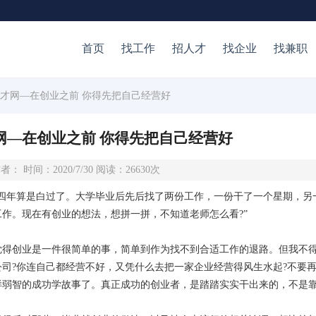
首页
找工作
招人才
找企业
找兼职
人才网—在创业之前 你得先把自己经营好
网—在创业之前 你得先把自己经营好
者： 时间：2020/7/30 阅读：26630次
四年算是白过了。大学毕业后先后找了两份工作，一份干了一个星期，另
作。现在有创业的想法，想拼一拼，不知道老师怎么看?”
觉得创业是一件很简单的事，简单到作为找不到合适工作的退路。但我不
司?你连自己都经营不好，又凭什么去把一家企业经营得风生水起?不要再
样弱智的成功学故事了。真正成功的创业者，是踏踏实实干出来的，不是