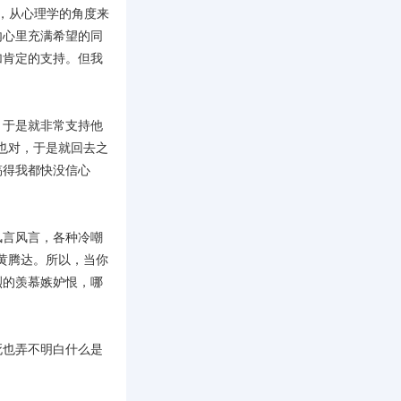
说，从心理学的角度来
内心里充满希望的同
加肯定的支持。但我
，于是就非常支持他
也对，于是就回去之
搞得我都快没信心
风言风言，各种冷嘲
黄腾达。所以，当你
烈的羡慕嫉妒恨，哪
死也弄不明白什么是