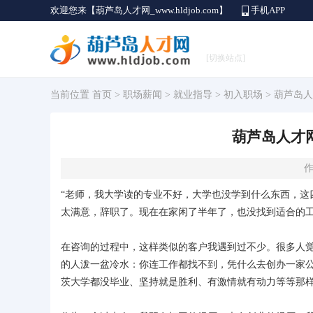
欢迎您来【葫芦岛人才网_www.hldjob.com】
手机APP
[切换站点]
当前位置
首页
>
职场薪闻
>
就业指导
>
初入职场
> 葫芦岛
葫芦岛人才
作
“老师，我大学读的专业不好，大学也没学到什么东西，这
太满意，辞职了。现在在家闲了半年了，也没找到适合的工
在咨询的过程中，这样类似的客户我遇到过不少。很多人
的人泼一盆冷水：你连工作都找不到，凭什么去创办一家公
茨大学都没毕业、坚持就是胜利、有激情就有动力等等那