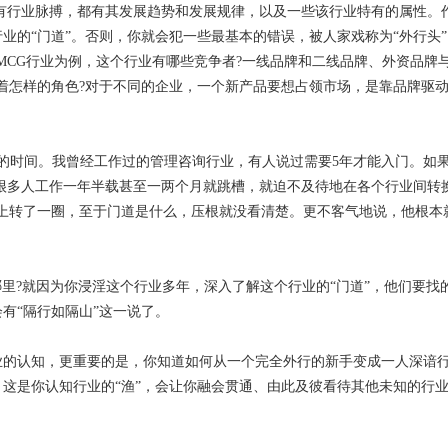
都有行业脉搏，都有其发展趋势和发展规律，以及一些该行业特有的属性。
业的“门道”。否则，你就会犯一些最基本的错误，被人家戏称为“外行头
FMCG行业为例，这个行业有哪些竞争者?一线品牌和二线品牌、外资品牌
着怎样的角色?对于不同的企业，一个新产品要想占领市场，是靠品牌驱动
的时间。我曾经工作过的管理咨询行业，有人说过需要5年才能入门。如
。很多人工作一年半载甚至一两个月就跳槽，就迫不及待地在各个行业间转
上转了一圈，至于门道是什么，压根就没看清楚。更不客气地说，他根本
哪里?就因为你浸淫这个行业多年，深入了解这个行业的“门道”，他们要找
有“隔行如隔山”这一说了。
业的认知，更重要的是，你知道如何从一个完全外行的新手变成一人深谙
这是你认知行业的“渔”，会让你融会贯通、由此及彼看待其他未知的行