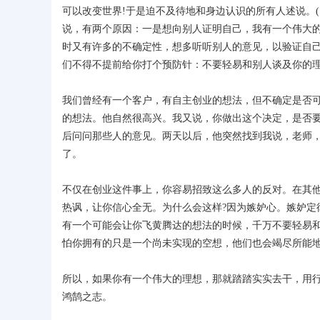
可以改变世界!于是迫不及待地和身边认识的所有人述说。
说，有两个原因：一是想向别人证明自己，我有一个伟大
时又有许多的不确定性，想多听听别人的意见，以验证自
们不得不提前给你打个预防针：不要轻易和别人谈及你的
我们曾经有一个客户，有自主创业的想法，但不确定是否
的想法。他自然很高兴。我又说，你做出这个决定，是否要
后问问那些人的意见。两天以后，他突然找到我说，老师
了。
不仅在创业这件事上，你容易招致这么多人的反对。在其
热讽，让你信心全无。为什么会这样?因为嫉妒心。嫉妒定
有一个可能会让你飞黄腾达的想法的时候，千万不要轻易
怕你拥有的只是一个尚未实现的空想，他们也会竭尽所能地
所以，如果你有一个伟大的理想，那就踏踏实实去干，用
鸿鹄之志。