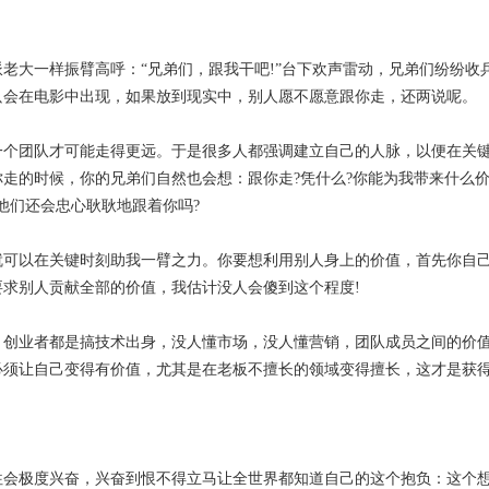
老大一样振臂高呼：“兄弟们，跟我干吧!”台下欢声雷动，兄弟们纷纷收
只会在电影中出现，如果放到现实中，别人愿不愿意跟你走，还两说呢。
一个团队才可能走得更远。于是很多人都强调建立自己的人脉，以便在关
走的时候，你的兄弟们自然也会想：跟你走?凭什么?你能为我带来什么价
他们还会忠心耿耿地跟着你吗?
就可以在关键时刻助我一臂之力。你要想利用别人身上的价值，首先你自
求别人贡献全部的价值，我估计没人会傻到这个程度!
，创业者都是搞技术出身，没人懂市场，没人懂营销，团队成员之间的价
须让自己变得有价值，尤其是在老板不擅长的领域变得擅长，这才是获得
往会极度兴奋，兴奋到恨不得立马让全世界都知道自己的这个抱负：这个