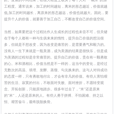
距。发展的不同结果，在很大程度上取决于每个人对“一碗米”的加
工程度。通常说来，加工的时间越短，离米的形态越近，价值就越
低;加工的时间越长，离原来的形态越远，价值也就越大。因此，要
提升个人的价值，就要善于加工自己，不断改变自己的价值空间。
当然，如果要把这个过程比作人生成长的过程也未尝不可，但关键
在于每个人都有一种与生俱来来的惰性，提升自己价值的想法很
多，但就是不想改变，因为改变是痛苦的，是需要勇气和毅力的。
没有人一生下来就是一瓶美酒，成为美酒的结果是很快乐，但是成
为美酒的过程却是非常痛苦的。提升自己的价值，贵在有一颗勇敢
的心。米和酒相比，价值当然是不一样的，这当中的变化，是经过
无数次的高温、填埋、发酵、蒸馏、勾兑换来的。这与人对待成功
的态度一样，只有勇敢地付出，才会有非凡的价值。有些人害怕艰
苦的生活、寂寞的付出，不敢面对失败、面对挫折，不愿转变观
念、开拓创新，只能原地踏步。很多年过去了，“米”还是原来
的“米”，人还是原来的人。有些人勇于拼搏、不怕困难、持之以
恒、艰苦奋斗，最终脱胎换骨。