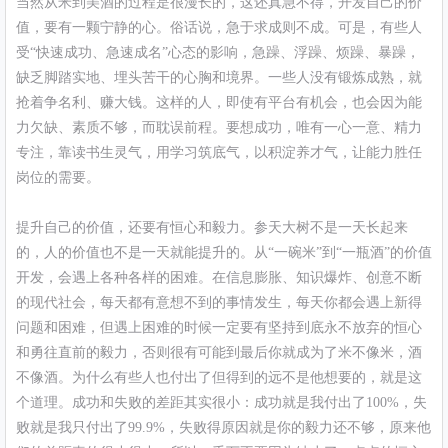
当然从米到美酒的过程是很漫长的，这还真急不得，开发自己的价
值，要有一颗宁静的心。俗话说，急于求成则不成。可是，有些人
受“快速成功、急速成名”心态的影响，急躁、浮躁、烦躁、暴躁，
缺乏脚踏实地、埋头苦干的心胸和境界。一些人没有锻炼成熟，就
抢着争名利、赚大钱。这样的人，即使有平台有机会，也会因为能
力欠缺、素质不够，而耽误前程。要想成功，唯有一心一意、精力
专注，靠读书生灵气，用学习筑底气，以积淀养才气，让能力胜任
岗位的需要。
提升自己的价值，还要有恒心和毅力。参天大树不是一天长起来
的，人的价值也不是一天就能提升的。从“一碗米”到“一瓶酒”的价值
开发，会遇上各种各样的困难。在信息膨胀、知识爆炸、创意不断
的现代社会，每天都有意想不到的事情发生，每天你都会遇上新得
问题和困难，但遇上困难的时候一定要有坚持到底永不放弃的恒心
和勇往直前的毅力，否则很有可能到最后你就成为了米不像米，酒
不像酒。为什么有些人也付出了但得到的远不是他想要的，就是这
个道理。成功和失败的差距其实很小：成功就是我付出了100%，失
败就是我只付出了99.9%，失败得原因就是你的毅力还不够，原来他