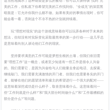
这当然地揭示了这种期望是多么的被动：你可以大谈特谈“找到”完
美的工作，但私底下你希望完美的工作找到你。“全或无”的深层黑
暗面是：它允许你我什么都不做。如果有美好的事情出现时，你可
能会看一看，否则这个不冷不热的计划就持续着。
玩“理想对现实”的这个游戏意味着你可以玩弄各种对于未来的
想法，但却没有对实际变化采取最简单的第一步行动——这几乎总
是意味着向别人谈论他们工作的现状。
坚持要求满意的工作可能是梦想生根的土壤，但我们依旧需
要“理想工作”这一概念，或者至少知道有一些工作是很令人兴奋
的。我们需要它，是因为兴奋给与人们能量去拿起电话、去探索、
继续敲门。我们需要充满激情的开门者。但我们也需要务实的开门
者，能够在他们的愿望清单和雇主的希望进行一个强大的配对——
这意味着深挖成功是什么样子，取舍意味着什么。这意味着问一
些“工作到底是什么样?”和“我大部分时间做什么?”和“工作最糟糕的
部分是什么?”等问题。