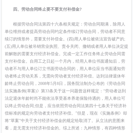
四、劳动合同终止要不要支付补偿金?
根据劳动合同法第四十六条相关规定：劳动合同期满，除用人
单位维持或者提高劳动合同约定条件续订劳动合同，劳动者不同意
续订的情形外，需要支付补偿金。(四)用人单位被依法宣告破产的;
(五)用人单位被吊销营业执照、责令关闭、撤销或者用人单位决定提
前解散的需要支付经济补偿金。完成一定工作任务终止劳动合同需
支付补偿金。自用工之日起一个月内，经用人单位书面通知后，劳
动者不与用人单位订立书面劳动合同的，用人单位应当书面通知劳
动者终止劳动关系，无需向劳动者支付经济补偿。达到法律退休年
龄终止劳动合同，2008年5月8日，国务院法制办公布的《劳动合同
法实施条例(草案)》第33条关于这一问题曾这样规定：“劳动者达到
法定退休年龄时尚不能依法享受基本养老保险待遇的，用人单位可
以终止劳动合同;但是，应当依照劳动合同法第四十七条关于经济补
偿标准的规定向劳动者支付经济补偿。”但是，现在《实施条例》却
将“草案”中关于支付经济补偿金的规定给取消了。从立法的意图来
看，是无需支付经济补偿金的。综上所述：九种情形，有四种情形