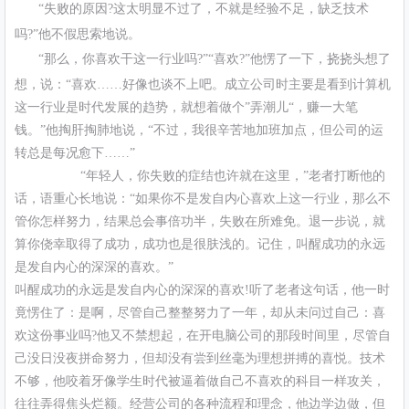
“失败的原因?这太明显不过了，不就是经验不足，缺乏技术
吗?”他不假思索地说。
“那么，你喜欢干这一行业吗?”“喜欢?”他愣了一下，挠挠头想了
想，说：“喜欢……好像也谈不上吧。成立公司时主要是看到计算机
这一行业是时代发展的趋势，就想着做个”弄潮儿“，赚一大笔
钱。”他掏肝掏肺地说，“不过，我很辛苦地加班加点，但公司的运
转总是每况愈下……”
“年轻人，你失败的症结也许就在这里，”老者打断他的
话，语重心长地说：“如果你不是发自内心喜欢上这一行业，那么不
管你怎样努力，结果总会事倍功半，失败在所难免。退一步说，就
算你侥幸取得了成功，成功也是很肤浅的。记住，叫醒成功的永远
是发自内心的深深的喜欢。”
叫醒成功的永远是发自内心的深深的喜欢!听了老者这句话，他一时
竟愣住了：是啊，尽管自己整整努力了一年，却从未问过自己：喜
欢这份事业吗?他又不禁想起，在开电脑公司的那段时间里，尽管自
己没日没夜拼命努力，但却没有尝到丝毫为理想拼搏的喜悦。技术
不够，他咬着牙像学生时代被逼着做自己不喜欢的科目一样攻关，
往往弄得焦头烂额。经营公司的各种流程和理念，他边学边做，但