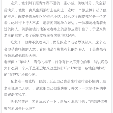
这天，他来到了距青海湖不远的一座小城。傍晚时分，天空彩
霞满天，他携一身风尘踽踽行走在街上，这时一个酿皮摊引起了他
的注意。酿皮是青海地区的特色小吃，经营这个酿皮摊的是一个老
者，此时街上行人不多，老者闲闲地坐在摊边，一脸和蔼地看着走
过的路人。饥肠辘辘的他被老者摊上的蒸酿皮吸引住了，于是来到
老者的摊前，要了碗酿皮就狼吞虎咽地吃起来。
吃完了，他并不急着离开，而是跟这个老者攀谈起来。这个老
者似乎也很善解人意，看到他是个彬彬有礼的外乡人，于是也饶有
兴致地跟他聊起天来。
老者问：“年轻人，看你的样子，好像有什么不开心的事，能说说你
为什么要一个人千里迢迢地来这里旅行吗?”那时候，各地自助旅行
的“背包客”还很少见。
见老者一脸诚恳，他想，反正自己也是来排遣排遣心情的，跟
老者说说也无妨。于是就把自己创业失败，并欠下一大笔债务的事
情跟老者说了。
听他的讲述，老者沉思了一下，然后和蔼地问他：“你想过你失
败的原因是什么吗?”