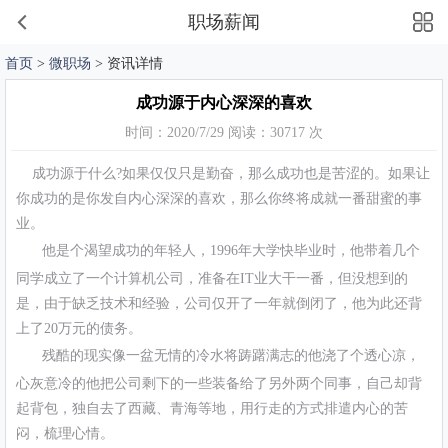
职场薪闻
首页
>
微职场
> 资讯详情
成功源于内心深深的喜欢
时间：2020/7/29 阅读：30717 次
成功源于什么?如果仅仅只是勤奋，那么成功也是苦涩的。如果让
你成功的是你发自内心深深的喜欢，那么你终将成就一番甜蜜的事
业。
他是个渴望成功的年轻人，1996年大学快毕业时，他带着几个
同学成立了一个计算机公司，准备在IT业大干一番，但没想到的
是，由于缺乏技术和经验，公司仅开了一年就倒闭了，他为此还背
上了20万元的债务。
残酷的现实像一盆无情的冷水将踌躇满志的他浇了个透心凉，
心灰意冷的他把公司剩下的一些装备给了另外两个同事，自己却背
起背包，独自去了西藏、青海等地，用行走的方式排遣内心的苦
闷，梳理心情。