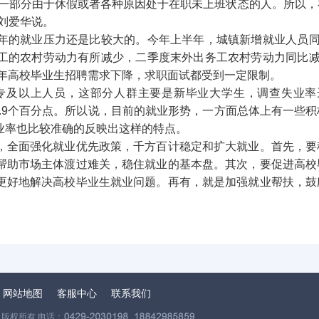
有一部分由于休假或者各种原因处于在职未上班状态的人。所以，
刘爱华说。
年的就业压力还是比较大的。今年上半年，城镇新增就业人员同比
工的农村劳动力有所减少，二季度末外出务工农村劳动力同比减少
今年高校毕业生招聘需求下降，求职面试都受到一定限制。
大专及以上人员，这部分人群主要是新毕业大学生，调查失业率达
上升3.9个百分点。所以说，目前的就业形势，一方面总体上有一些
业率也比较准确的反映出这样的特点。
，全面强化就业优先政策，千方百计稳定和扩大就业。首先，要
帮助市场主体渡过难关，稳住就业的基本盘。其次，要促进高校
更好地解决高校毕业生就业问题。再有，就是加强就业帮扶，鼓
网站地图
客服中心
联系我们
版权所有 电话：