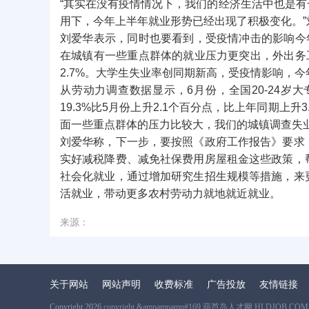
“其实在没有疫情情况下，我们的经济生活中也是
用下，今年上半年就业形势已经出现了积极变化。”
刘爱华表示，同时也要看到，受疫情冲击的影响今
在城镇有一些重点群体的就业压力更突出，外出务
2.7%。大学生失业率创同期新高，受疫情影响，
从劳动力调查数据显示，6月份，全国20-24岁
19.3%比5月份上升2.1个百分点，比上年同期
面一些重点群体的压力比较大，我们的城镇调查失
刘爱华称，下一步，要按照《政府工作报告》要求
实好减税降费、减免社保费用房屋租金这些政策，
社会化就业，通过增加研究生招生规模等措施，来
活就业，带动更多农村劳动力就地就近就业。
来源：
关于网站
网站声明
收费标准
广告投放
友情链接
Copyright 2026
copyright &ampampamp#169 葫芦岛人才网 HLDJOB.COM