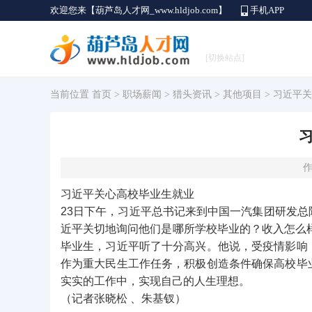
欢迎您来【葫芦岛人才网_www.hldjob.com】
手机APP
[切换站点]
当前位置
首页
>
职场薪闻
>
猎头资讯
>
其他项目
> 习近平
作
习近平关心高校毕业生就业
23日下午，习近平总书记来到中国一汽集团研发
近平关切地询问他们是哪所学校毕业的？收入怎么样
毕业生，习近平听了十分高兴。他说，受疫情影响
作为重大民生工作任务，积极创造条件确保高校毕
实实的工作中，实现自己的人生理想。
（记者张晓松 、朱基钗）