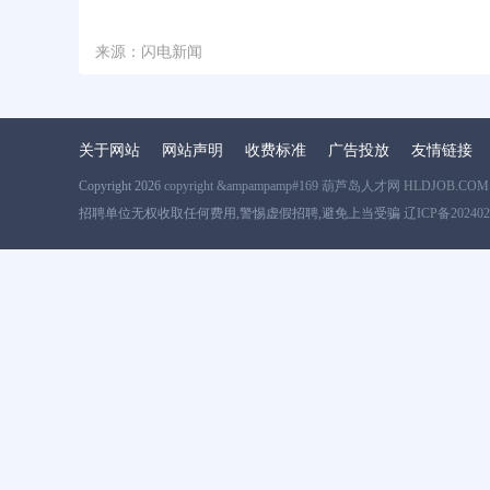
来源：闪电新闻
关于网站
网站声明
收费标准
广告投放
友情链接
Copyright 2026
copyright &ampampamp#169 葫芦岛人才网 HLDJOB.COM
招聘单位无权收取任何费用,警惕虚假招聘,避免上当受骗
辽ICP备202402