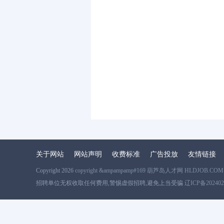
关于网站
网站声明
收费标准
广告投放
友情链接
Copyright 2026
copyright &ampampamp#169 葫芦岛人才网 HLDJOB.COM
招聘单位无权收取任何费用,警惕虚假招聘,避免上当受骗
辽ICP备202402