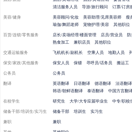
清洁服务人员
导游/旅行顾问
订票/订房
美容/健身
美容顾问/化妆
美容助理/见席美容师
瘦
瑜伽/舞蹈老师
宠物护理/美容
其他职位
百货/连锁/零售服务
店长/卖场经理/楼面管理
店员/营业员
防
熟食加工
兼职店员
其他职位
交通运输服务
飞机机长/副机长
空乘人员
地勤人员
保安/家政/其他服务
保安人员
保镖
寻呼员/话务员
搬运工
公务员
公务员
翻译
英语翻译
日语翻译
德语翻译
法语翻译
韩语/朝鲜语翻译
泰语翻译
中国方言翻
在校学生
研究生
大学/大专应届毕业生
中专/职校
储备干部/培训生/实习生
储备干部
培训生
实习生
兼职
兼职