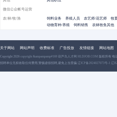
其他
其他职位
微信公众帐号运营
农/林/牧/渔
饲料业务
养殖人员
农艺师/花艺师
牧
动物育种/养殖
饲料销售
农林牧鱼其他
关于网站
网站声明
收费标准
广告投放
友情链接
网站地图
Copyright 2026
copyright &ampampamp#169 葫芦岛人才网 HLDJOB.COM
版权所有 电
招聘单位无权收取任何费用,警惕虚假招聘,避免上当受骗
辽ICP备2024027073号-1 辽B2