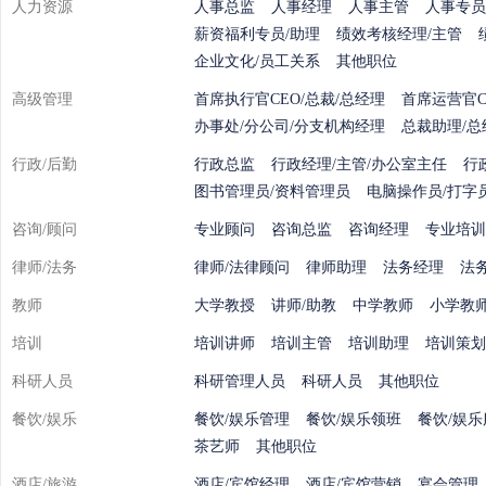
人力资源
人事总监
人事经理
人事主管
人事专员
薪资福利专员/助理
绩效考核经理/主管
企业文化/员工关系
其他职位
高级管理
首席执行官CEO/总裁/总经理
首席运营官C
办事处/分公司/分支机构经理
总裁助理/总
行政/后勤
行政总监
行政经理/主管/办公室主任
行
图书管理员/资料管理员
电脑操作员/打字
咨询/顾问
专业顾问
咨询总监
咨询经理
专业培训
律师/法务
律师/法律顾问
律师助理
法务经理
法
教师
大学教授
讲师/助教
中学教师
小学教
培训
培训讲师
培训主管
培训助理
培训策划
科研人员
科研管理人员
科研人员
其他职位
餐饮/娱乐
餐饮/娱乐管理
餐饮/娱乐领班
餐饮/娱
茶艺师
其他职位
酒店/旅游
酒店/宾馆经理
酒店/宾馆营销
宴会管理