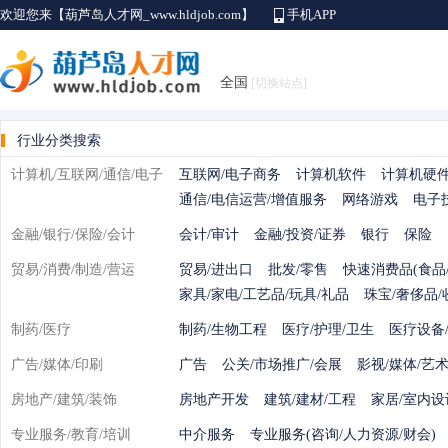
欢迎您来【葫芦岛人才网_www.hldjob.com】
手机APP
全国
[切换站点]
行业分类搜索
计算机/互联网/通信/电子
互联网/电子商务
计算机软件
计算机硬
通信/电信运营/增值服务
网络游戏
电子
金融/银行/保险/会计
会计/审计
金融/投资/证券
银行
保险
贸易/消费/制造/营运
贸易/进出口
批发/零售
快速消费品(食品/
家具/家电/工艺品/玩具/礼品
珠宝/奢侈品/
制药/医疗
制药/生物工程
医疗/护理/卫生
医疗设备
广告/媒体/印刷
广告
公关/市场推广/会展
影视/媒体/艺
房地产/建筑/装饰
房地产开发
建筑/建材/工程
家居/室内设
专业服务/教育/培训
中介服务
专业服务(咨询/人力资源/财会)