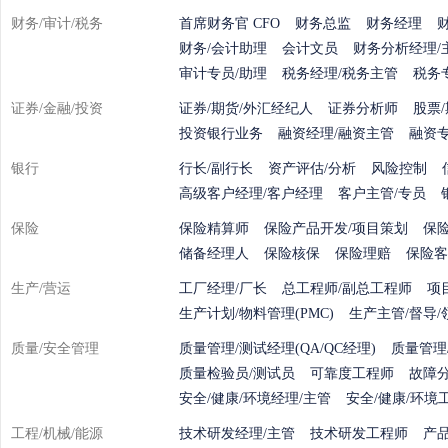
财务/审计/税务
首席财务官 CFO
财务总监
财务经理
财务/会计助理
会计文员
财务分析经理/
审计专员/助理
税务经理/税务主管
税务
证券/金融/投资
证券/期货/外汇经纪人
证券分析师
股票
投资银行业务
融资经理/融资主管
融资
银行
行长/副行长
资产评估/分析
风险控制
高级客户经理/客户经理
客户主管/专员
保险
保险精算师
保险产品开发/项目策划
保
储备经理人
保险核保
保险理赔
保险客
生产/营运
工厂经理/厂长
总工程师/副总工程师
项
生产计划/物料管理(PMC)
生产主管/督导/
质量/安全管理
质量管理/测试经理(QA/QC经理)
质量管理/
质量检验员/测试员
可靠度工程师
故障
安全/健康/环境经理/主管
安全/健康/环境
工程/机械/能源
技术研发经理/主管
技术研发工程师
产