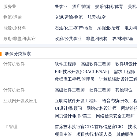
服务业
餐饮业
酒店/旅游
娱乐/休闲/体育
美容
物流/运输
交通/运输/物流
航天/航空
能源/原材料
石油/化工/矿产/地质
采掘业/冶炼
电力/
政府/非盈利/其它
政府/公共事业
非盈利机构
农/林/牧/渔
职位分类搜索
计算机软件
软件工程师
高级软件工程师
软件UI设
ERP技术开发(ORACLE/SAP)
需求工程师
数据库工程师/管理员
计算机辅助设计工
计算机硬件
高级硬件工程师
硬件工程师
其他职位
互联网开发及应用
互联网软件开发工程师
语音/视频开发工
UI设计师/顾问
网站架构设计师
网站维
网页设计/制作/美工
网络信息安全工程师
IT-管理
首席技术执行官CTO/首席信息官CIO
技术
项目主管
项目执行/协调人员
其他职位