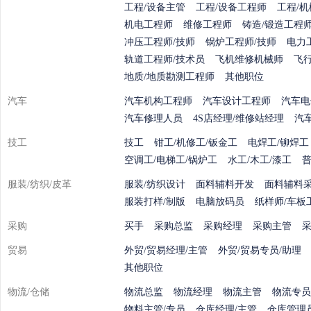
工程/设备主管
工程/设备工程师
工程/
机电工程师
维修工程师
铸造/锻造工程师
冲压工程师/技师
锅炉工程师/技师
电力
轨道工程师/技术员
飞机维修机械师
飞
地质/地质勘测工程师
其他职位
汽车
汽车机构工程师
汽车设计工程师
汽车电
汽车修理人员
4S店经理/维修站经理
汽
技工
技工
钳工/机修工/钣金工
电焊工/铆焊工
空调工/电梯工/锅炉工
水工/木工/漆工
服装/纺织/皮革
服装/纺织设计
面料辅料开发
面料辅料
服装打样/制版
电脑放码员
纸样师/车板
采购
买手
采购总监
采购经理
采购主管
贸易
外贸/贸易经理/主管
外贸/贸易专员/助理
其他职位
物流/仓储
物流总监
物流经理
物流主管
物流专员
物料主管/专员
仓库经理/主管
仓库管理