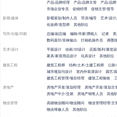
产品/品牌经理
产品/品牌主管
产品/品牌
市场企划专员
促销经理
促销主管/督导
影视/媒体
影视策划/制作人员
导演/编导
艺术/设计
化妆师/造型师
其他职位
写作/出版/印刷
总编/副总编
编辑/作家/撰稿人
记者
美
数码直印/菲林输出
打稿机操作员
调墨
艺术/设计
平面设计
动画/3D设计
店面/陈列/展览
家具/家居用品设计
玩具设计
其他职位
建筑工程
建筑工程师
结构/土木/土建工程师
公路
城市规划与设计
室内外装潢设计
园艺/
建筑工程管理/项目经理
建筑工程验收
房地产
房地产开发/策划经理
房地产开发/策划主
房地产中介/交易
房地产销售人员
其他
物业管理
高级物业顾问/物业顾问
物业管理经理/主
物业维修人员
其他职位