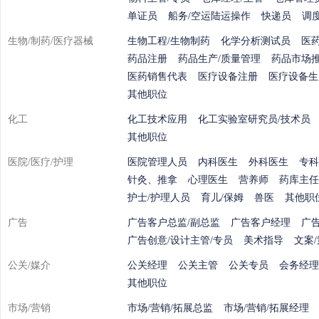
单证员
船务/空运陆运操作
快递员
调
生物/制药/医疗器械
生物工程/生物制药
化学分析测试员
医
药品注册
药品生产/质量管理
药品市场
医药销售代表
医疗设备注册
医疗设备生
其他职位
化工
化工技术应用
化工实验室研究员/技术员
其他职位
医院/医疗/护理
医院管理人员
内科医生
外科医生
专科
针灸、推拿
心理医生
营养师
药库主任
护士/护理人员
育儿/保姆
兽医
其他职
广告
广告客户总监/副总监
广告客户经理
广
广告创意/设计主管/专员
美术指导
文案
公关/媒介
公关经理
公关主管
公关专员
会务经理
其他职位
市场/营销
市场/营销/拓展总监
市场/营销/拓展经理