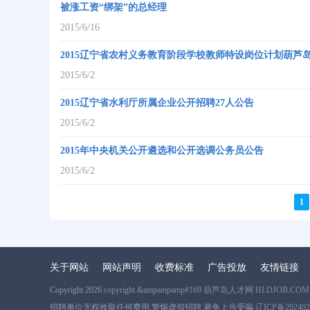
被涨工资“绑架”的总经理
2015/6/16
2015辽宁省农村义务教育阶段学校教师特设岗位计划葫芦
2015/6/2
2015辽宁省水利厅所属企业公开招聘27人公告
2015/6/2
2015年中央机关公开遴选和公开选调公务员公告
2015/6/2
1
关于网站
网站声明
收费标准
广告投放
友情链接
Copyright 2026
copyright &ampampamp#169 葫芦岛人才网 HLDJOB.COM
招聘单位无权收取任何费用,警惕虚假招聘,避免上当受骗
辽ICP备202402