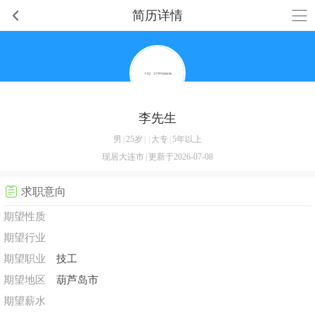
简历详情
李先生
男
|
25岁
|
|
大专
|
5年以上
现居大连市
|
更新于2026-07-08
求职意向
期望性质
期望行业
期望职业
技工
期望地区
葫芦岛市
期望薪水