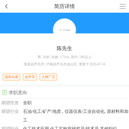
简历详情
陈先生
男
|
29岁
|
未婚
|
175cm
|
高中
|
5年以上
现居葫芦岛市
|
户籍葫芦岛市连山区
|
更新于2026-07-16
适应出差
会开车
人脉广泛
求职意向
期望性质
全职
期望行业
石油/化工/矿产/地质 , 仪器仪表/工业自动化, 原材料和加
工
期望职业
化工技术应用,化工实验室研究员/技术员,其他职位