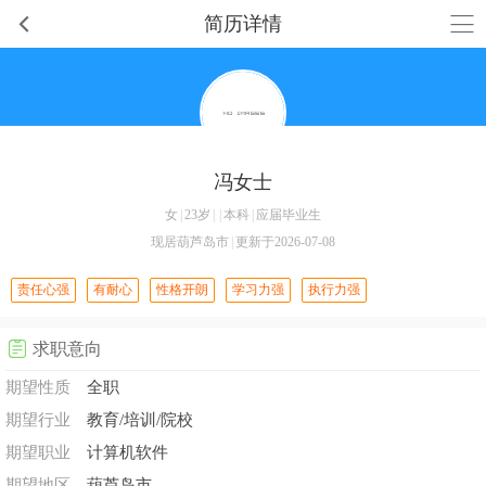
简历详情
冯女士
女
|
23岁
|
|
本科
|
应届毕业生
现居葫芦岛市
|
更新于2026-07-08
责任心强
有耐心
性格开朗
学习力强
执行力强
求职意向
期望性质
全职
期望行业
教育/培训/院校
期望职业
计算机软件
期望地区
葫芦岛市