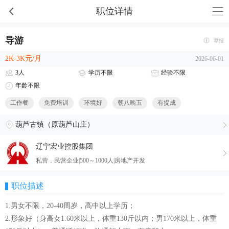
职位详情
导游
举报
2K-3K元/月
2026-06-01
3人
学历不限
经验不限
年龄不限
工作餐
免费培训
环境好
朝八晚五
有提成
葫芦古镇（原葫芦山庄）
辽宁宏业控股集团
私营．民营企业|500～1000人|房地产开发
职位描述
1.男女不限，20-40周岁，高中以上学历；
2.形象好（身高女1.60米以上，体重130斤以内；男170米以上，体重