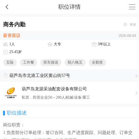
职位详情
商务内勤
举报
薪资面议
2026-08-04
1人
大专
3年以上
25-45岁
五险
工作餐
班车接送
朝八晚五
全勤奖
葫芦岛市北港工业区黄山街57号
葫芦岛龙源采油配套设备有限公司
私营．民营企业|50～200人|机械/设备/重工
职位描述
岗位职责：
1.负责部分订单处理：签订合同、生产进度跟踪、问题处理、订单交