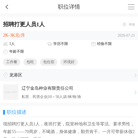
职位详情
招聘打更人员1人
举报
2K-3K元/月
2026-07-21
1人
学历不限
经验不限
年龄不限
工作餐
包吃
包住宿
环境好
龙港区
辽宁金岛种业有限责任公司
私营．民营企业|10～50人|农/林/牧/渔
职位描述
现招聘打更人员1人，夜班打更，院里种地和卫生等零活。要求男性，
年龄55——70周岁，不喝酒，身体健康，勤劳肯干。一月可带薪休假2