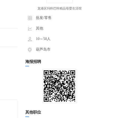
龙港区玛咔巴咔精品母婴生活馆
批发/零售
其他
10～50人
葫芦岛市
海报招聘
其他职位