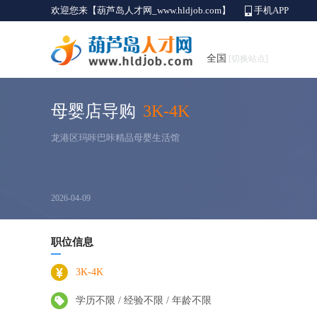
欢迎您来【葫芦岛人才网_www.hldjob.com】
手机APP
全国
[切换站点]
母婴店导购
3K-4K
龙港区玛咔巴咔精品母婴生活馆
2026-04-09
职位信息
3K-4K
学历不限 / 经验不限 / 年龄不限