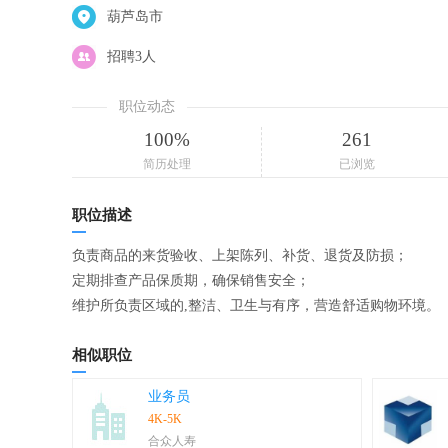
葫芦岛市
招聘3人
职位动态
100%
261
简历处理
已浏览
职位描述
负责商品的来货验收、上架陈列、补货、退货及防损；
定期排查产品保质期，确保销售安全；
维护所负责区域的,整洁、卫生与有序，营造舒适购物环境。
相似职位
业务员
4K-5K
合众人寿