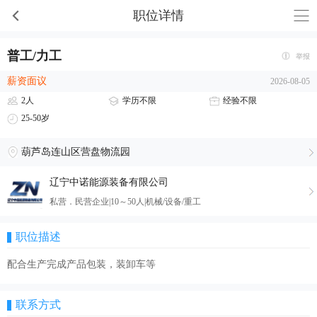
职位详情
普工/力工
举报
薪资面议
2026-08-05
2人
学历不限
经验不限
25-50岁
葫芦岛连山区营盘物流园
辽宁中诺能源装备有限公司
私营．民营企业|10～50人|机械/设备/重工
职位描述
配合生产完成产品包装，装卸车等
联系方式