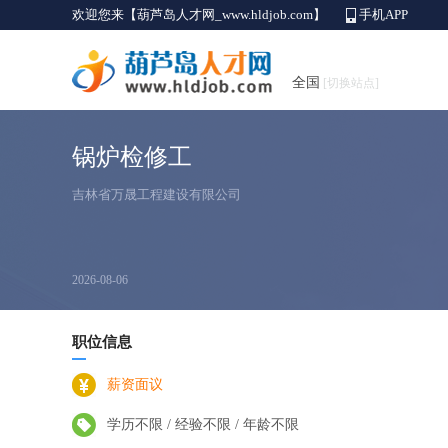
欢迎您来【葫芦岛人才网_www.hldjob.com】
手机APP
全国
[切换站点]
锅炉检修工
吉林省万晟工程建设有限公司
2026-08-06
职位信息
薪资面议
学历不限 / 经验不限 / 年龄不限