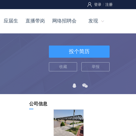
登录
/
注册
应届生
直播带岗
网络招聘会
发现
投个简历
收藏
举报
公司信息