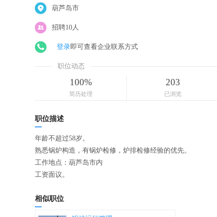
葫芦岛市
招聘10人
登录
即可查看企业联系方式
职位动态
100%
203
简历处理
已浏览
职位描述
年龄不超过58岁。
熟悉锅炉构造，有锅炉检修，炉排检修经验的优先。
工作地点：葫芦岛市内
工资面议。
相似职位