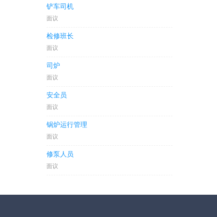
铲车司机
面议
检修班长
面议
司炉
面议
安全员
面议
锅炉运行管理
面议
修泵人员
面议