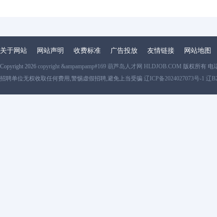
关于网站
网站声明
收费标准
广告投放
友情链接
网站地图
Copyright 2026
copyright &ampampamp#169 葫芦岛人才网 HLDJOB.COM
版权所有 电
招聘单位无权收取任何费用,警惕虚假招聘,避免上当受骗
辽ICP备2024027073号-1 辽B2