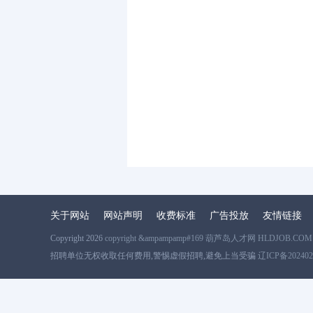
关于网站
网站声明
收费标准
广告投放
友情链接
Copyright 2026
copyright &ampampamp#169 葫芦岛人才网 HLDJOB.COM
招聘单位无权收取任何费用,警惕虚假招聘,避免上当受骗
辽ICP备202402