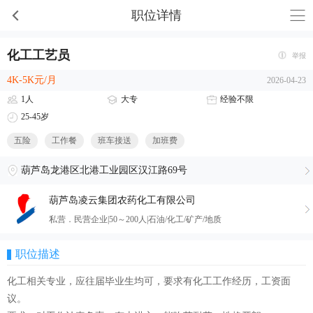
职位详情
化工工艺员
举报
4K-5K元/月
2026-04-23
1人
大专
经验不限
25-45岁
五险
工作餐
班车接送
加班费
葫芦岛龙港区北港工业园区汉江路69号
葫芦岛凌云集团农药化工有限公司
私营．民营企业|50～200人|石油/化工/矿产/地质
职位描述
化工相关专业，应往届毕业生均可，要求有化工工作经历，工资面
议。