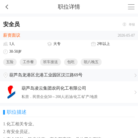
职位详情
安全员
举报
薪资面议
2026-05-07
1人
大专
2年以上
30-50岁
五险
工作餐
班车接送
包吃
朝八晚五
葫芦岛龙港区北港工业园区汉江路69号
葫芦岛凌云集团农药化工有限公司
私营．民营企业|50～200人|石油/化工/矿产/地质
职位描述
1.化工相关专业。
2.有安全员证。