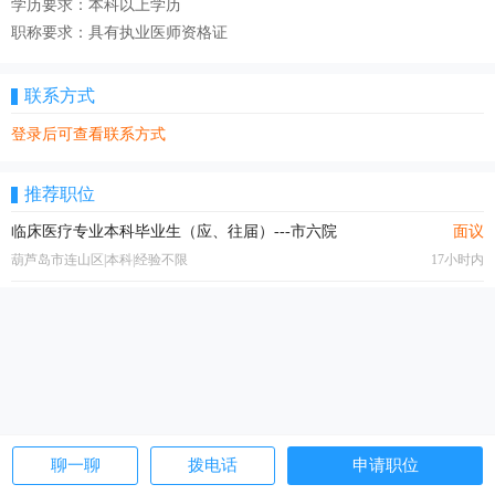
学历要求：本科以上学历
职称要求：具有执业医师资格证
联系方式
登录后可查看联系方式
推荐职位
临床医疗专业本科毕业生（应、往届）---市六院
面议
葫芦岛市连山区|本科|经验不限
17小时内
聊一聊
拨电话
申请职位