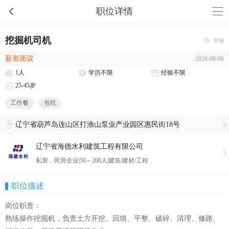
职位详情
挖掘机司机
举报
薪资面议
2026-08-06
1人
学历不限
经验不限
25-45岁
工作餐
包吃
辽宁省葫芦岛连山区打渔山泵业产业园区惠民街18号
辽宁省海德水利建筑工程有限公司
私营．民营企业|50～200人|建筑/建材/工程
职位描述
岗位职责：
熟练操作挖掘机，负责土方开挖、回填、平整、破碎、清理、修路、