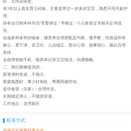
好，无传染病史。
有2年以上真实育儿经验，主要是带过一岁多的宝宝，熟悉不同月龄护
理。
持有全日制本科学历/育婴师证 / 早教证 / 小儿推拿证等相关证书优
先。
会做多种多样的辅食，懂营养合理搭配及均衡，懂早教，性格温和有
耐心，爱干净，讲卫生。人品端正、责任心强、做事细心，服从合理
安排。
会使用智能手机，能简单记录宝宝情况，沟通顺畅。
二、我们能够提供的：
薪资准时发放，不拖欠。
家庭氛围好，事少好相处，尊重阿姨劳动。
提供食宿（住家）/ 合理作息。
长期稳定用人，不随意辞退。
工作地点：龙湾新区
联系方式
登录后可查看联系方式