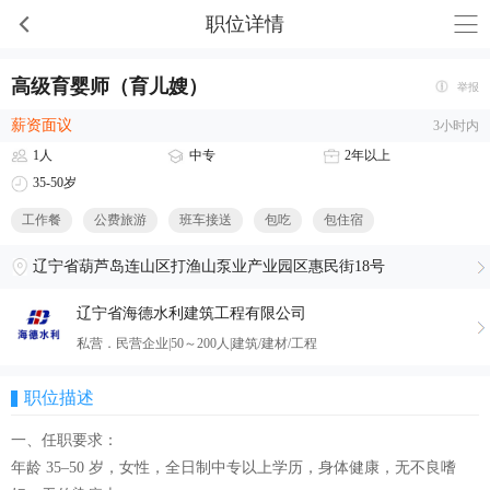
职位详情
高级育婴师（育儿嫂）
举报
薪资面议
3小时内
1人
中专
2年以上
35-50岁
工作餐
公费旅游
班车接送
包吃
包住宿
辽宁省葫芦岛连山区打渔山泵业产业园区惠民街18号
辽宁省海德水利建筑工程有限公司
私营．民营企业|50～200人|建筑/建材/工程
职位描述
一、任职要求：
年龄 35–50 岁，女性，全日制中专以上学历，身体健康，无不良嗜