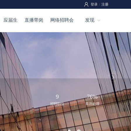
登录
/
注册
应届生
直播带岗
网络招聘会
发现
9
76%
招聘职位
简历处理