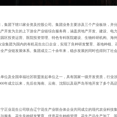
，集团下辖15家全资及控股公司。集团业务主要涉及三个产业板块，并
地产开发为主的上下游全产业链综合服务商，涵盖房地产开发、建设、电
业园区投资运营、医院投资管理、特色专科医院建设、生物科研机构、海
农业集团为国内的有机花生出口企业，实现了良种研发繁育、基地种植、
等全产业链发展体系。集团成立二十余年来，稳步发展的同时也得到了社
任单位及全国幸福社区联盟发起单位之一，具有国家一级开发资质，行业
000年成立以来，先后在海南、云南、沈阳以及葫芦岛等地开发了多个高
辽宁正业花生公司联合辽宁花生产业联合体企业共同成立的现代农业科技
究与服务、花生良种研发繁育、优质花生种植管理、花生产品生产加工、