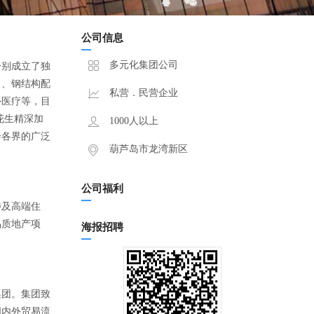
公司信息
多元化集团公司
分别成立了独
力、钢结构配
私营．民营企业
外医疗等，目
花生精深加
1000人以上
会各界的广泛
葫芦岛市龙湾新区
公司福利
涉及高端住
品质地产项
海报招聘
集团。集团致
国内外贸易流