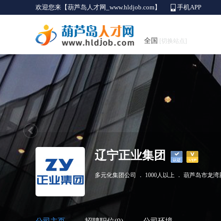
欢迎您来【葫芦岛人才网_www.hldjob.com】
手机APP
全国
[切换站点]
辽宁正业集团
多元化集团公司
．
1000人以上
．
葫芦岛市龙湾