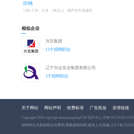
出纳
2.8K-3.5K
大专
2年以上
葫芦岛市龙港区
相似企业
兴宫集团
12个招聘职位
辽宁兴达实业集团有限公司
2个招聘职位
关于网站
网站声明
收费标准
广告投放
友情链接
Copyright 2026
copyright &ampampamp#169 葫芦岛人才网 HLDJOB.COM
招聘单位无权收取任何费用,警惕虚假招聘,避免上当受骗
辽ICP备202402