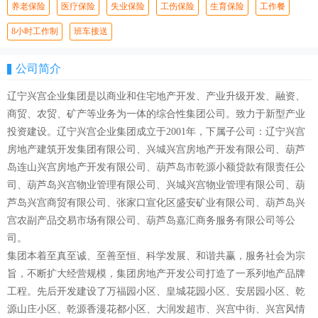
养老保险
医疗保险
失业保险
工伤保险
生育保险
工作餐
8小时工作制
班车接送
公司简介
辽宁兴宫企业集团是以商业和住宅地产开发、产业升级开发、融资、
商贸、农贸、矿产等业务为一体的综合性集团公司。致力于新型产业
投资建设。辽宁兴宫企业集团成立于2001年，下属子公司：辽宁兴宫
房地产建筑开发集团有限公司、兴城兴宫房地产开发有限公司、葫芦
岛连山兴宫房地产开发有限公司、葫芦岛市乾源小额贷款有限责任公
司、葫芦岛兴宫物业管理有限公司、兴城兴宫物业管理有限公司、葫
芦岛兴宫商贸有限公司、张家口宣化区盛安矿业有限公司、葫芦岛兴
宫农副产品交易市场有限公司、葫芦岛嘉汇商务服务有限公司等公
司。
集团本着至真至诚、至善至恒、科学发展、和谐共赢，服务社会为宗
旨，不断扩大经营规模，集团房地产开发公司打造了一系列地产品牌
工程。先后开发建设了万福园小区、皇城花园小区、安居园小区、乾
源山庄小区、乾源香漫花都小区、大润发超市、兴宫中街、兴宫风情