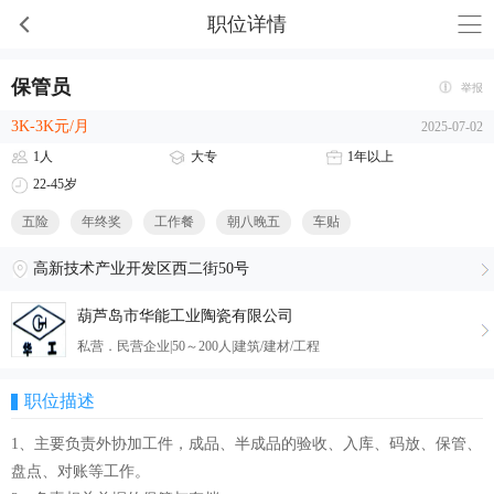
职位详情
保管员
举报
3K-3K元/月
2025-07-02
1人
大专
1年以上
22-45岁
五险
年终奖
工作餐
朝八晚五
车贴
高新技术产业开发区西二街50号
葫芦岛市华能工业陶瓷有限公司
私营．民营企业|50～200人|建筑/建材/工程
职位描述
1、主要负责外协加工件，成品、半成品的验收、入库、码放、保管、
盘点、对账等工作。