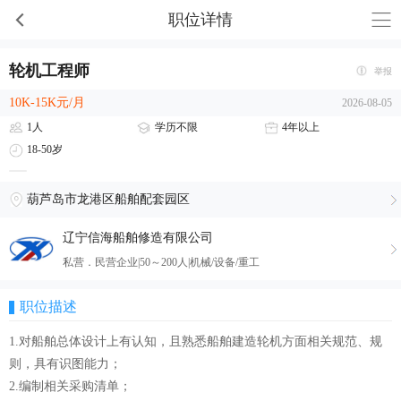
职位详情
轮机工程师
举报
10K-15K元/月
2026-08-05
1人
学历不限
4年以上
18-50岁
葫芦岛市龙港区船舶配套园区
辽宁信海船舶修造有限公司
私营．民营企业|50～200人|机械/设备/重工
职位描述
1.对船舶总体设计上有认知，且熟悉船舶建造轮机方面相关规范、规
则，具有识图能力；
2.编制相关采购清单；