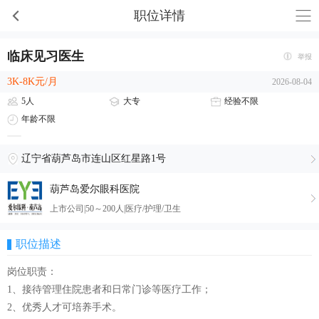
职位详情
临床见习医生
举报
3K-8K元/月
2026-08-04
5人
大专
经验不限
年龄不限
辽宁省葫芦岛市连山区红星路1号
葫芦岛爱尔眼科医院
上市公司|50～200人|医疗/护理/卫生
职位描述
岗位职责：
1、接待管理住院患者和日常门诊等医疗工作；
2、优秀人才可培养手术。