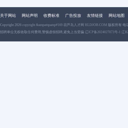
关于网站
网站声明
收费标准
广告投放
友情链接
网站地图
Copyright 2026
copyright &ampampamp#169 葫芦岛人才网 HLDJOB.COM
版权所有 电
招聘单位无权收取任何费用,警惕虚假招聘,避免上当受骗
辽ICP备2024027073号-1 辽B2